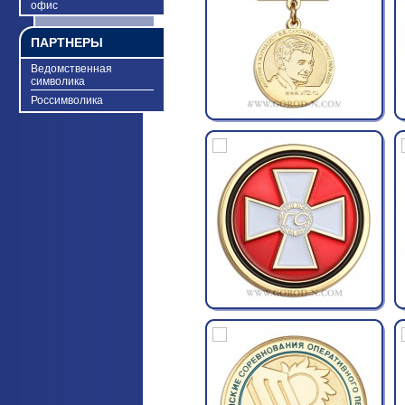
офис
ПАРТНЕРЫ
Ведомственная
символика
Россимволика