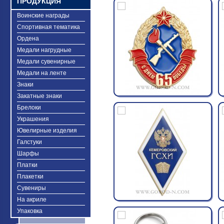
ПРОДУКЦИЯ
Воинские награды
Спортивная тематика
Ордена
Медали нагрудные
Медали сувенирные
Медали на ленте
Знаки
Закатные знаки
Брелоки
Украшения
Ювелирные изделия
Галстуки
Шарфы
Платки
Плакетки
Сувениры
На акриле
Упаковка