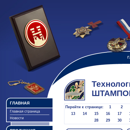
Г
Технолог
ШТАМПО
ГЛАВНАЯ
Перейти к странице:
1
2
Главная страница
13
14
15
16
17
Новости
28
29
30