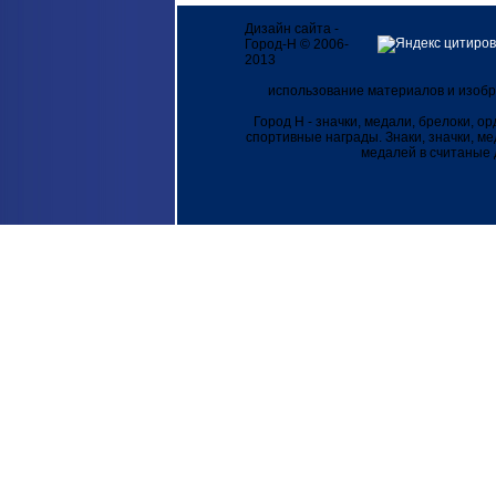
Дизайн сайта -
Город-Н © 2006-
2013
использование материалов и изобр
Город Н - значки, медали, брелоки, о
спортивные награды. Знаки, значки, м
медалей в считаные д