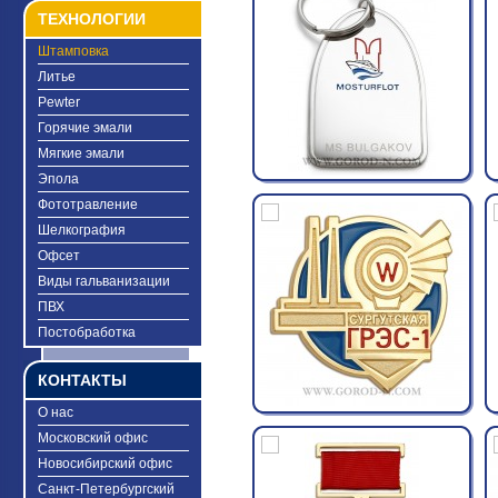
ТЕХНОЛОГИИ
Штамповка
Литье
Pewter
Горячие эмали
Мягкие эмали
Эпола
Фототравление
Шелкография
Офсет
Виды гальванизации
ПВХ
Постобработка
КОНТАКТЫ
О нас
Московский офис
Новосибирский офис
Санкт-Петербургский